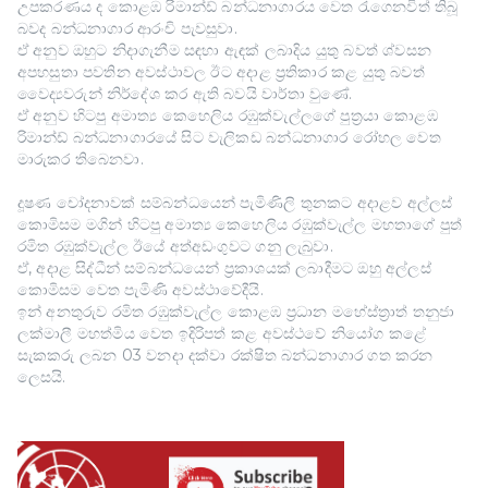
උපකරණය ද කොළඹ රිමාන්ඩ් බන්ධනාගාරය වෙත රැගෙනවිත් තිබූ
බවද බන්ධනාගාර ආරංචි පැවසුවා.
ඒ අනුව ඔහුට නිදාගැනීම සඳහා ඇඳක් ලබාදිය යුතු බවත් ශ්වසන
අපහසුතා පවතින අවස්ථාවල ඊට අදාළ ප්‍රතිකාර කළ යුතු බවත්
වෛද්‍යවරුන් නිර්දේශ කර ඇති බවයි වාර්තා වුණේ.
ඒ අනුව හිටපු අමාත්‍ය කෙහෙලිය රඹුක්වැල්ලගේ පුත්‍රයා කොළඹ
රිමාන්ඩ් බන්ධනාගාරයේ සිට වැලිකඩ බන්ධනාගාර රෝහල වෙත
මාරුකර තිබෙනවා.
දූෂණ චෝදනාවක් සම්බන්ධයෙන් පැමිණිලි තුනකට අදාළව අල්ලස්
කොමිසම මගින් හිටපු අමාත්‍ය කෙහෙලිය රඹුක්වැල්ල මහතාගේ පුත්
රමිත රඹුක්වැල්ල ඊයේ අත්අඩංගුවට ගනු ලැබුවා.
ඒ, අදාළ සිද්ධීන් සම්බන්ධයෙන් ප්‍රකාශයක් ලබාදීමට ඔහු අල්ලස්
කොමිසම වෙත පැමිණි අවස්ථාවේදීයි.
ඉන් අනතුරුව රමිත රඹුක්වැල්ල කොළඹ ප්‍රධාන මහේස්ත්‍රාත් තනුජා
ලක්මාලී මහත්මිය වෙත ඉදිරිපත් කළ අවස්ථවේ නියෝග කළේ
සැකකරු ලබන 03 වනදා දක්වා රක්ෂිත බන්ධනාගාර ගත කරන
ලෙසයි.