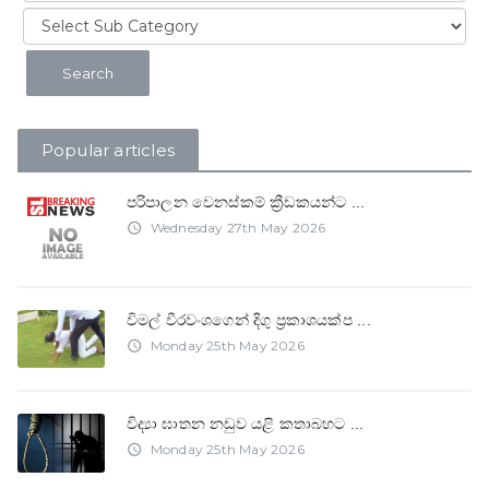
Popular articles
පරිපාලන වෙනස්කම් ක්‍රීඩකයන්ට
...
Wednesday 27th May 2026
access_time
විමල් වීරවංශගෙන් දිගු ප්‍රකාශයක්ප
...
Monday 25th May 2026
access_time
විද්‍යා ඝාතන නඩුව යළි කතාබහට
...
Monday 25th May 2026
access_time