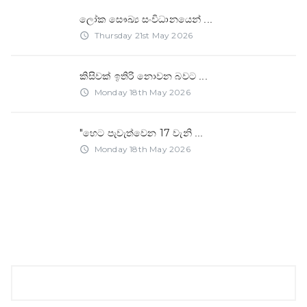
ලෝක සෞඛ්‍ය සංවිධානයෙන්
...
Thursday 21st May 2026
access_time
කිසිවක් ඉතිරි නොවන බවට
...
Monday 18th May 2026
access_time
"හෙට පැවැත්වෙන 17 වැනි
...
Monday 18th May 2026
access_time