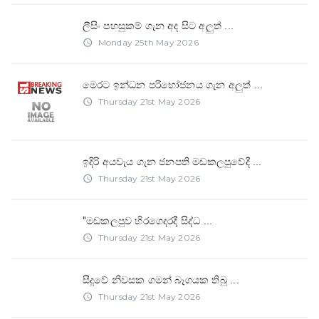
ලීසිං පහසුකම් ගැන අද සිට අලුත්
...
Monday 25th May 2026
access_time
මෙරට ඉන්ධන පරිභෝජනය ගැන අලුත්
...
Thursday 21st May 2026
access_time
ඉදිරි අයවැය ගැන ජනපති මඩකලපුවේදී
...
Thursday 21st May 2026
access_time
"මඩකලපුව හිරගෙදරදී සිද්ධ
...
Thursday 21st May 2026
access_time
සීදුවේ නිවසක ගමන් බෑගයක තිබූ
...
Thursday 21st May 2026
access_time