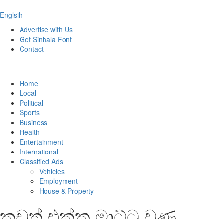
Englsih
Advertise with Us
Get Sinhala Font
Contact
Home
Local
Political
Sports
Business
Health
Entertainment
International
Classified Ads
Vehicles
Employment
House & Property
කුඩුත් එක්ක මාට්ටු වුණු