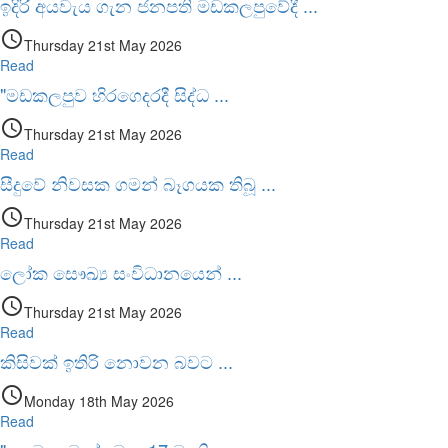
ඉදිරි අයවැය ගැන ජනපති මඩකලපුවේදී
...
access_time
Thursday 21st May 2026
Read
"මඩකලපුව හිරගෙදරදී සිද්ධ
...
access_time
Thursday 21st May 2026
Read
සීදුවේ නිවසක ගමන් බෑගයක තිබූ
...
access_time
Thursday 21st May 2026
Read
ලෝක සෞඛ්‍ය සංවිධානයෙන්
...
access_time
Thursday 21st May 2026
Read
කිසිවක් ඉතිරි නොවන බවට
...
access_time
Monday 18th May 2026
Read