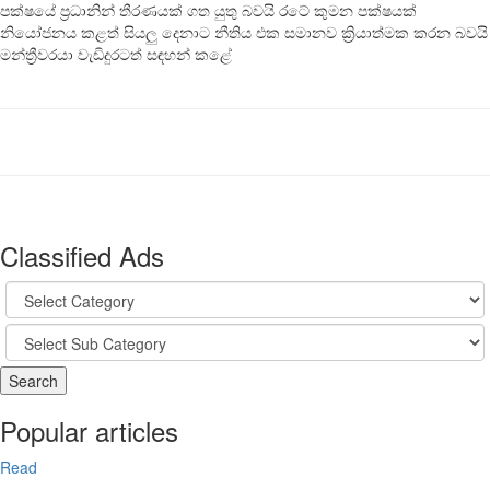
පක්ෂයේ ප්‍රධානින් තීරණයක් ගත යුතු බවයි රටේ කුමන පක්ෂයක්
නියෝජනය කළත් සියලු දෙනාට නීතිය එක සමානව ක්‍රියාත්මක කරන බවයි
මන්ත්‍රීවරයා වැඩිදුරටත් සඳහන් කළේ
Classified Ads
Popular articles
Read