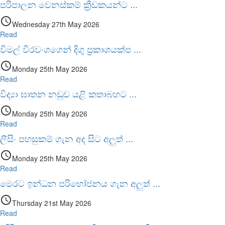
පරිපාලන වෙනස්කම් ක්‍රීඩකයන්ට
...
access_time
Wednesday 27th May 2026
Read
විමල් වීරවංශගෙන් දිගු ප්‍රකාශයක්ප
...
access_time
Monday 25th May 2026
Read
විද්‍යා ඝාතන නඩුව යළි කතාබහට
...
access_time
Monday 25th May 2026
Read
ලීසිං පහසුකම් ගැන අද සිට අලුත්
...
access_time
Monday 25th May 2026
Read
මෙරට ඉන්ධන පරිභෝජනය ගැන අලුත්
...
access_time
Thursday 21st May 2026
Read