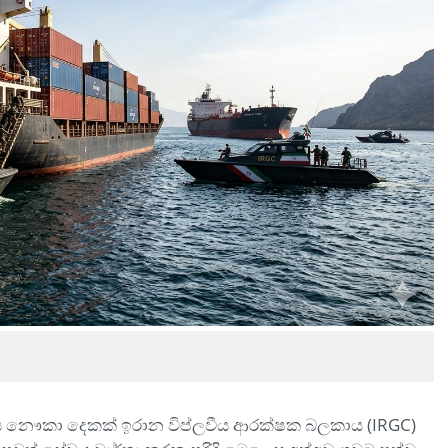
විදේශීය නෞකා දෙකක් ඉරාන විප්ලවීය ආරක්ෂක බලකාය (IRGC)