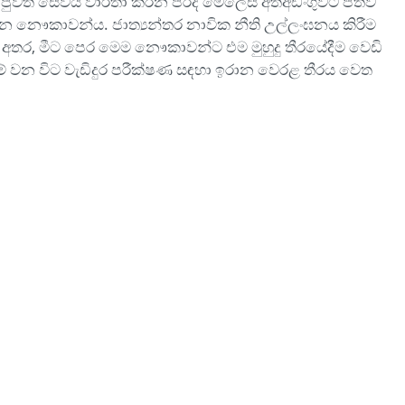
 පුවත් සේවය වාර්තා කරන පරිදි මෙලෙස අත්අඩංගුවට පත්ව
යන නෞකාවන්ය. ජාත්‍යන්තර නාවික නීති උල්ලංඝනය කිරීම
තර, මීට පෙර මෙම නෞකාවන්ට එම මුහුදු තීරයේදීම වෙඩි
 මේ වන විට වැඩිදුර පරීක්ෂණ සඳහා ඉරාන වෙරළ තීරය වෙත