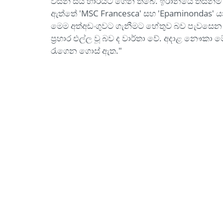
විසින් සිය භාරයට ගෙන තිබේ. ඉරානයේ තස්නිම්
ඇත්තේ 'MSC Francesca' සහ 'Epaminondas' 
මෙම අත්අඩංගුවට ගැනීමට හේතුව බව පැවසෙන අ
ප්‍රහාර එල්ල වූ බව ද වාර්තා වේ. අදාළ නෞකා
රැගෙන ගොස් ඇත."