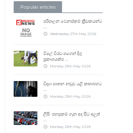
Popular articles
පරිපාලන වෙනස්කම් ක්‍රීඩකයන්ට
...
Wednesday 27th May 2026
access_time
විමල් වීරවංශගෙන් දිගු
ප්‍රකාශයක්ප
...
Monday 25th May 2026
access_time
විද්‍යා ඝාතන නඩුව යළි කතාබහට
...
Monday 25th May 2026
access_time
ලීසිං පහසුකම් ගැන අද සිට අලුත්
...
Monday 25th May 2026
access_time