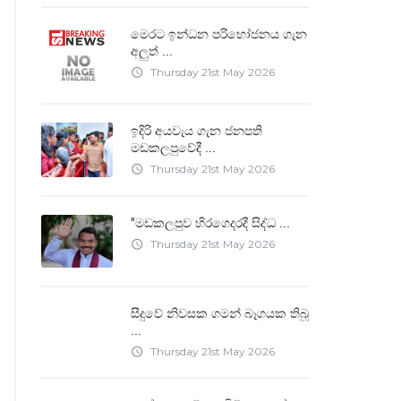
මෙරට ඉන්ධන පරිභෝජනය ගැන
අලුත්
...
Thursday 21st May 2026
access_time
ඉදිරි අයවැය ගැන ජනපති
මඩකලපුවේදී
...
Thursday 21st May 2026
access_time
"මඩකලපුව හිරගෙදරදී සිද්ධ
...
Thursday 21st May 2026
access_time
සීදුවේ නිවසක ගමන් බෑගයක තිබූ
...
Thursday 21st May 2026
access_time