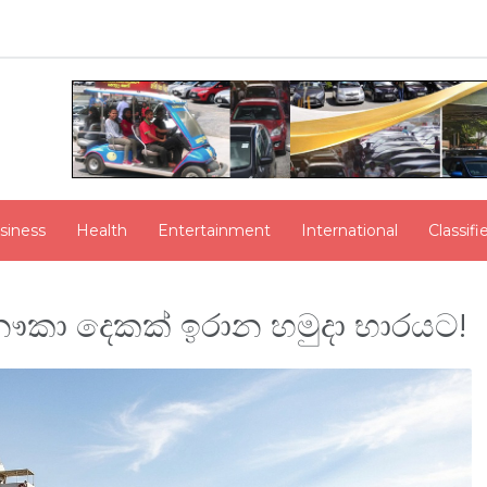
siness
Health
Entertainment
International
Classif
ී නෞකා දෙකක් ඉරාන හමුදා භාරයට!