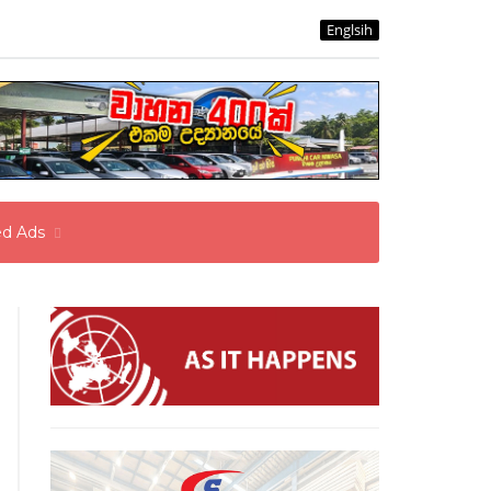
Englsih
ied Ads