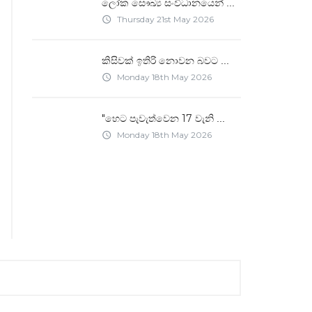
ලෝක සෞඛ්‍ය සංවිධානයෙන්
...
Thursday 21st May 2026
access_time
කිසිවක් ඉතිරි නොවන බවට
...
Monday 18th May 2026
access_time
"හෙට පැවැත්වෙන 17 වැනි
...
Monday 18th May 2026
access_time