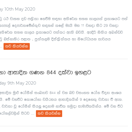
y 10th May 2020
 jq r: jdyk ov m;%sld f.úu i|yd w;sf¾l iyk ld,hla m%ldYhg m;a
;eme,a fomd¾;fïka;=j i|yka lf<a uehs ui 11 jkod isg 29 jkod
w;sf¾l iyk ld,h m%ldYhg m;alr we;s njhs' we¢ß ks;sh wLkavj
jq niakdysr m<d; " mq;a;,u Èia;%slalh yd ksfrdaOdhk ld¾hh
..
;j lshjkak
akd wdidÈ; .Kk 844 olajd by<g
day 9th May 2020
 widÈ; uq¿ frda.Ska ixLHdj 844 la jk nj jix.; frda. úoHd wxYh
s' fï jkúg fldfrdakd jhsrih wdidÈ;hska 9 fofkl= jd¾;d ù we;'
 jd¾;d jQ frda.Ska ishÆ fokdu kdúl yuqod idudðlhskah' fï jk úg
...
rday,aj,ska msgj
;j lshjkak