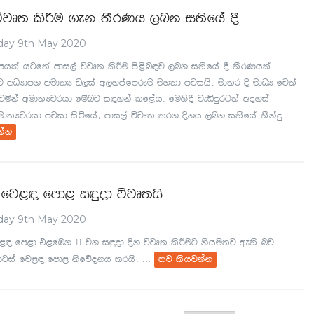
újD; lsÍu .ek ;SrKh ,nk i;sfha §
day 9th May 2020
mhla hgf;a mdi,a újD; lsÍu ms<sn|j ,nk i;sfha § ;SrKhla
 wOHdmk wud;H v,ia w,ymafmreu uy;d mjihs' ud;r § udOH fj;a
jñka wud;Hjrhd fïnj i|yka lf<ah' fuys§ jeäÿrg;a woyia
...
ud;Hjrhd mjid isáfha" mdi,a újD; lrk Èkh ,nk i;sfha ;Skaÿ
kak
 fj<| fmd< i÷od újD;hs
day 9th May 2020
j<| fm<d t<fUk 11 jk i÷od Èk újD; lsÍug kshñ;j we;s nj
...
dgia fj<| fmd< ksfõokh lrhs'
;j lshjkak