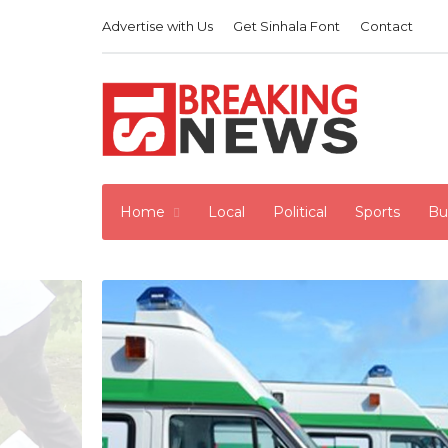
Advertise with Us
Get Sinhala Font
Contact
Home
Local
Political
Sports
Bu