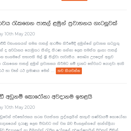
djh /lf.k mdi,a <uqka m%jdykh .egÆjla
y 10th May 2020
úâ jix.;h;a iu. mdi,a wdrïN lsÍfï§ <uqkaf.a m%jdyk lghq;=
a o wjOdkh fhduqlr ;Skaÿ ;SrK .kakd f,i iuia; ,xld mdi,a
yk ix.ufha iNdm;s u,a Y%S is,ajd mejeiSh' fi!LH Wmfoia wkqj
 /lf.k mdi,a <uqka m%jdykh lsÍug kï oekg fiajhg fhdojd we;s
...
 r: yd jEka r: m%udKh fuka
;j lshjkak
ã wvqkï fldfrdakd wjodku by<hs
y 10th May 2020
vqfjka mßfNdackh lrk jhia.; mqoa.,hska we;=¿ lKavdhï fldfrdakd
idokfhka oreKq f,i mSvdjg m;a jk nj tx.,ka;fha weka.a,shd
úYaj úoHd,fha yd t,sin;a /ðk frdayf,a m¾fhaIlhska msßila ùiska