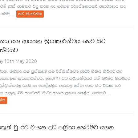
rgj,a 20la wdY%s;j isÿ lrk ,o kj;u m¾fhaIKhl§ wkdjrKh lr
...
' fuu
;j lshjkak
;h iy wdh;k l%shdldß;ajh fyg isg
a;ajhg
y 10th May 2020
ïmy" l¿;r iy mq;a;,u hk Èia;%slalj, we¢ß ks;sh ;sìhÈ ck
dh;ksl l%shdldß;ajh" fyg^11& isg h:d;;ajhg m;a lsÍug kshñ;j
Èia;%slalj, rdcH yd fm!oa.,sl wxYj, fiajd fyg isg újD; lr
...
k hdhq;= nj ckdêm;s udOH wxYh m%ldY lf<ah' rdcldß
kak
l=;a jq r: jdyk ov m;%sld f.ùug iyk
a