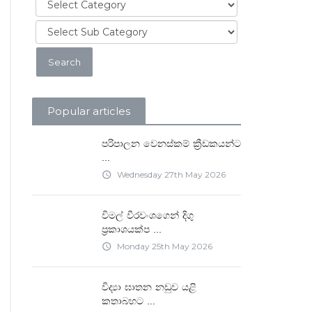
Popular articles
පරිපාලන වෙනස්කම් ක්‍රීඩකයන්ට
...
Wednesday 27th May 2026
access_time
විමල් වීරවංශගෙන් දිගු
...
ප්‍රකාශයක්ප
Monday 25th May 2026
access_time
විද්‍යා ඝාතන නඩුව යළි
...
කතාබහට