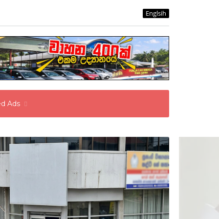
Englsih
ied Ads