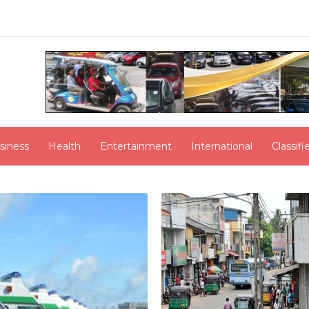
siness
Health
Entertainment
International
Classif