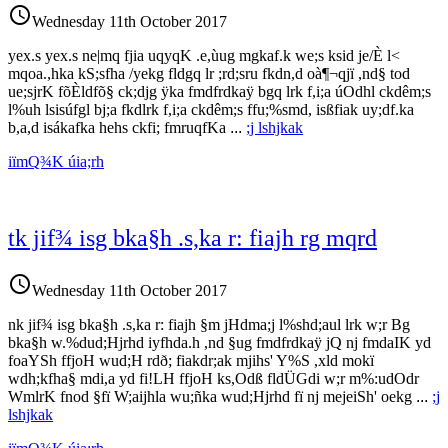
access_time
Wednesday 11th October 2017
yex.s yex.s ne|mq fjia uqyqK .e,ùug mgkaf.k we;s ksid je/È l<
mqoa.,hka kS;sfha /yekg fldgq lr ;rd;sru fkdn,d oà¶¬qjï ,nd§ tod
ue;sjrK fõÈldfõ§ ck;djg ÿka fmdfrdkaÿ bgq lrk f,i;a úOdhl ckdêm;s
l%uh lsisúfgl bj;a fkdlrk f,i;a ckdêm;s ffu;%smd, isßfiak uy;df.ka
b,a,d isákafka hehs ckfi; fmruqfKa
...
;j lshjkak
iïmQ¾K úia;rh
tk jif¾ isg bka§h .s,ka r: fiajh rg mqrd
access_time
Wednesday 11th October 2017
nk jif¾ isg bka§h .s,ka r: fiajh §m jHdma;j l%shd;aul lrk w;r Bg
bka§h w.%dud;Hjrhd iyfhda.h ,nd §ug fmdfrdkaÿ jQ nj fmdaIK yd
foaYSh ffjoH wud;H rdð; fiakdr;ak mjihs' Y%S ,xld mokï
wdh;kfha§ mdi,a yd fi!LH ffjoH ks,Odß fldÜGdi w;r m%:udOdr
WmlrK fnod §fï W;aijhla wu;ñka wud;Hjrhd fï nj mejeiSh' oekg
...
;j
lshjkak