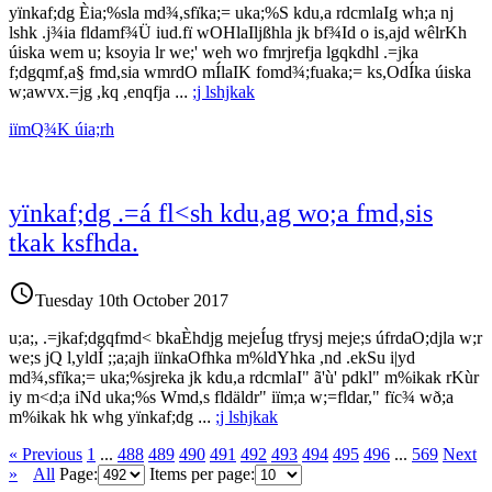
yïnkaf;dg Èia;‍%sla md¾,sfïka;= uka;%S kdu,a rdcmlaIg wh;a nj
lshk .j¾ia fldamf¾Ü iud.fï wOHlaIljßhla jk bf¾Id o is,ajd wêlrKh
úiska wem u; ksoyia lr we;' weh wo fmrjrefja lgqkdhl .=jka
f;dgqmf,a§ fmd,sia wmrdO mÍla‍IK fomd¾;fuaka;= ks,OdÍka úiska
w;awvx.=jg ,kq ,enqfja
...
;j lshjkak
iïmQ¾K úia;rh
yïnkaf;dg .=á fl<sh kdu,ag wo;a fmd,sis
tkak ksfhda.
access_time
Tuesday 10th October 2017
u;a;, .=jkaf;dgqfmd< bkaÈhdjg mejeÍug tfrysj meje;s úfrdaO;djla w;r
we;s jQ l,yldÍ ;;a;ajh iïnkaOfhka m%ldYhka ,nd .ekSu i|yd
md¾,sfïka;= uka;%sjreka jk kdu,a rdcmlaI" ã'ù' pdkl" m%ikak rKùr
iy m<d;a iNd uka;%s Wmd,s fldäldr" iïm;a w;=fldar," fïc¾ wð;a
m%ikak hk whg yïnkaf;dg
...
;j lshjkak
« Previous
1
...
488
489
490
491
492
493
494
495
496
...
569
Next
»
All
Page:
Items per page: