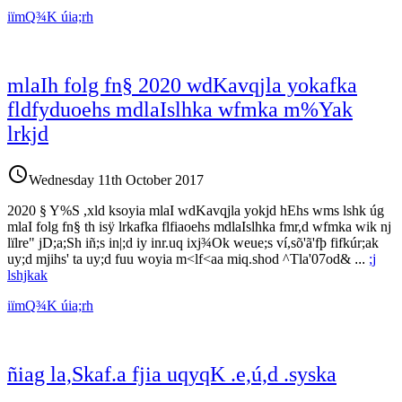
iïmQ¾K úia;rh
mla‌Ih folg fn§ 2020 wdKa‌vqjla‌ yokafka
fldfyduoehs mdla‌Islhka wfmka m%Yak
lrkjd
access_time
Wednesday 11th October 2017
2020 § Y%S ,xld ksoyia‌ mla‌I wdKa‌vqjla‌ yokjd hEhs wms lshk úg
mla‌I folg fn§ th isÿ lrkafka flfiaoehs mdla‌Islhka fmr,d wfmka wik nj
lïlre" jD;a;Sh iñ;s in|;d iy inr.uq ixj¾Ok weue;s ví,sõ'ã'fþ fifkúr;ak
uy;d mjihs' ta uy;d fuu woyia‌ m<lf<aa miq.shod ^Tla‌'07od&
...
;j
lshjkak
iïmQ¾K úia;rh
ñiag la,Skaf.a fjia uqyqK .e,ú,d .syska