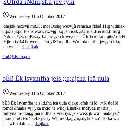
,sÜfrda iNdm;sf.a jev ;ykï
access_time
Wednesday 11th October 2017
;dhsjdk nexl=jl mß.Kl moaO;shg we;=¿ù remsh,a fldaá 11lg wdikak
uqo,la jxpd l<ehs w;awvx.=jg .kq ,en isák ,sÜfrda .Eia iud.fï furg
iNdm;s Y,S, uqKisxy f.a jev ;ykï lr we;ehs ,sÜfrda iud.u mjihs' rdcH
jHjidh ixj¾Ok weue;s lî¾ yISï uy;df.a Wmfoia u; tfia jev;ykï lrkq
,en we;'
...
;j lshjkak
iïmQ¾K úia;rh
bÈß Èk lsysmfha jeis ;;a;ajfha jeä ùula
access_time
Wednesday 11th October 2017
bÈß Èk lsysmfha jeis ld,fha jeä ùula olakg ,efnk nj ld, .=K úoHd
fomd¾;fuaka;=j i|yka lrkjd' ta wkqj Èjhsfka fndfyda m<d;a j,
fndfyda m<d;aj,g ijia ld,fha .s.=reï iys; jeis we;s jk w;r" niakdysr"
inr.uqj" uOHu" kef.kysr iy W!j m<d;aj,g ñ,sñg¾ 75;a" 100;a w;r
jeis wfmalaId
...
;j lshjkak