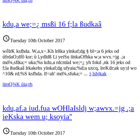
iïmQ¾K úia;rh
kdu,a we;=¿ msßi 16 f;la ßudkaâ
access_time
Tuesday 10th October 2017
wêlrK ksfhda. W,a,x>.Kh lrñka yïnkaf;dg § bl=;a 6 jeks od
úfrdaO;dfõ ksr; ù l,ydldß f,i yeiSu iïnkaOfhka w;a wvx.=jg .;a
md¾,sfïka;= uka;%s kdu,a rdcmlaI we;=¿ yh fokd ,nk 16 jeks od
f;la ßudkaâ lrkakehs yïnkaf;dg ufyaia;%d;a uxcq, lreKdr;ak uy;d wo
^10& rd;%S ksfhda. lf<ah' md¾,sfuka;=
...
;j lshjkak
iïmQ¾K úia;rh
kdu,af.a iud.fua wOHla‍Isldj w;awvx.=jg .;a
ieKska wem u; ksoyia''
access_time
Tuesday 10th October 2017