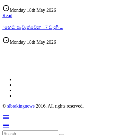
access_time
Monday 18th May 2026
Read
"හෙට පැවැත්වෙන 17 වැනි
...
access_time
Monday 18th May 2026
©
slbrakingnews
2016. All rights reserved.
menu
menu