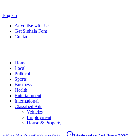
Englsih
Advertise with Us
Get Sinhala Font
Contact
Home
Local
Political
Sports
Business
Health
Entertainment
International
Classified Ads
Vehicles
Employment
House & Property
access_time