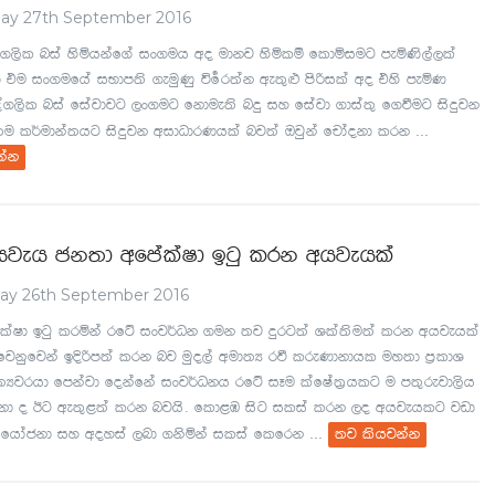
ay 27th September 2016
a.,sl nia ysñhkaf.a ix.uh wo udkj ysñlï fldñiug meñKs,a,la
 tu ix.ufha iNdm;s .euqKq úf–r;ak we;=¿ msßila wo tys meñK
oa.,sl nia fiajdjg ,x.ug fkdue;s nÿ iy fiajd .dia;= f.ùug isÿjk
...
;u l¾udka;hg isÿjk widOdrKhla nj;a Tjqka fpdaokd lrk
kak
hjeh ck;d wfmalaId bgq lrk whjehla
y 26th September 2016
alaId bgq lrñka rfÜ ixj¾Ok .uk ;j ÿrg;a Yla;su;a lrk whjehla
fjkqfjka bÈßm;a lrk nj uqo,a wud;H rù lreKdkdhl uy;d m%ldY
;Hjrhd fmkajd fokafka ixj¾Okh rfÜ iEu lafIa;%hlg u m;=rejd,sh
ckd o Bg we;=<;a lrk njhs' fld<U isg ilia lrk ,o whjehlg jvd
...
 fhdackd iy woyia ,nd .ksñka ilia flfrk
;j lshjkak