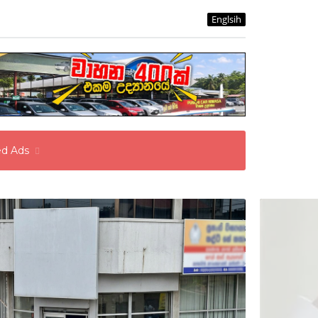
Englsih
ied Ads