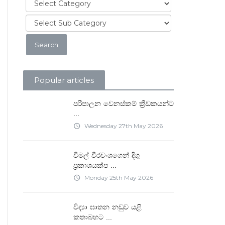
Popular articles
පරිපාලන වෙනස්කම් ක්‍රීඩකයන්ට
...
Wednesday 27th May 2026
access_time
විමල් වීරවංශගෙන් දිගු
...
ප්‍රකාශයක්ප
Monday 25th May 2026
access_time
විද්‍යා ඝාතන නඩුව යළි
...
කතාබහට