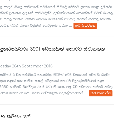
< we;=¿ ishÆ cd;slhka iu.sfhka isáh§ fujeks m%ldY fy<d olskjd
rkaf.a m%ldYh ol=fKa cd;sjd§kag W;af;ackhla‌ imhkakla‌ nj;a isxy,"
¿ ishÆ ck;dj cd;sl iu.sh fjkqfjka lghq;= lrñka isáh§ fujeks
...
dolsk nj;a ck;d úuqla‌;s fmruqfKa m%Odk
;j lshjkak
y,am;sjre 3901 fíohlska f;drj ia:dk.;
esday 28th September 2016
fiajfha 3 jk fYaKshg fkdfndaod úêu;a mßÈ úNd.hla mj;ajd n|jd
fokd m<d;a iy cd;sl mdi,a fíofhka f;drj úÿy,am;sjreka f,i
lsÍug leìkÜ uKav,h Bfha ^27& ;SrKh l< nj wOHdmk weue;s wls,
...
hjiï uy;d mjihs' kjl m;aùï,dNS úÿy,am;sjreka
;j lshjkak
a NQ lïmkhla