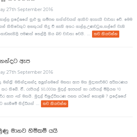
ay 27th September 2016
d,a, m%foaYfha iq¿ NQ lïmk ;;a;ajhla we;sj we;ehs jd¾;d fõ' fuu
ka lsisfjl=g wk;=rla isÿ ù ke;s w;r .d,a,"WKjgqk";,afma jeks
...
f.dvke.s,s muKla fy,a,S .sh nj jd¾;d fjhs'
;j lshjkak
dkkaog wem
ay 27th September 2016
;= uka;%S uyskaodkkao wÆ;a.uf.a uy;d wem u; uqodyeÍug wêlrKh
 lr ;sfí' ta" remsh,a 50"000l uqo,a wemhla yd remsh,a ñ,shk 10
 YÍr wem 4la u;hs' uqo,a úYqoaêlrK mk; hgf;a fld<U 7 m%foaYfha
...
g .ekSfï isoaêhla
;j lshjkak
uqKq udkj ysñlï hhs