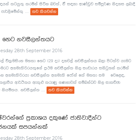
hka lghq;= lrñka isák nj;a" ta i|yd wdKavqj iïmQ¾K ksoyi ,nd§
...
" md¾,sfïka;=
;j lshjkak
s fyg kjiS,ka;hg
esday 28th September 2016
s,a úl%uisxy uy;d fyg ^29 od& oyj,a kjiS,ka;h n,d msg;aj heug
urg w.ue;sjrhl=f.a m%:u kjiS,ka; ks, ixpdrh iksgqyka lrñka
k w.ue;sjrhd kjiS,ka; w.ue;s fcdaka fla uy;d iuÛ fjf<|"
" l,dmSh wd¾:slh we;=¿ lreKq .Kkdjla‌ iïnkaOj ks, idlÉPd
...
g kshñ;h' kjiS,ka;
;j lshjkak
Iajrkaf.a m%ldYh ol=fKa cd;sjd§kag
ckhla‌ imhkakla‌
esday 28th September 2016