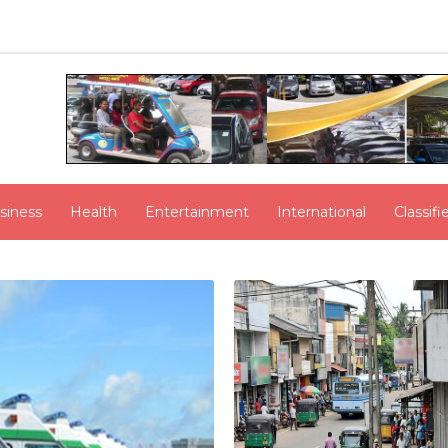
siness
Health
Entertainment
International
Classif