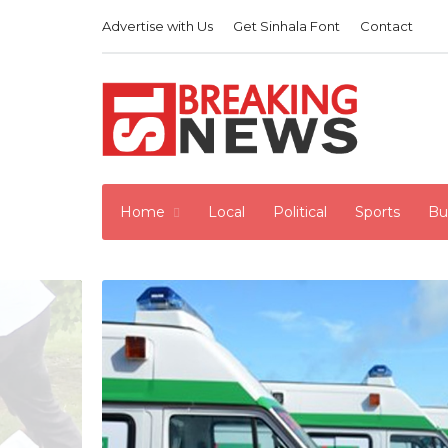
Advertise with Us
Get Sinhala Font
Contact
Home
Local
Political
Sports
Bu