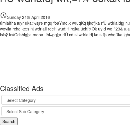
access_time
Sunday 24th April 2016
úmlaIfha iuyr uka;%sjre mgq foaYmd,k wruqKq fjkqfjka rfÜ wdrlaIdjg n,meu
woyila rchg ke;s nj wdrlaIl rdcH wud;H rejka úchj¾Ok uy;d wo ^23& u,
lsisÿ ixúOdkhlgj;a mqoa.,fhl=gqj;a rfÜ cd;sl wdrlaIdj ke;s fjk whqßka lgh
Classified Ads