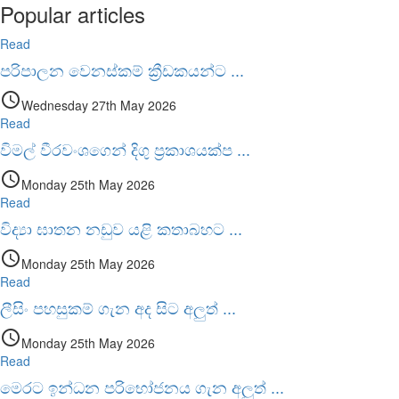
Popular articles
Read
පරිපාලන වෙනස්කම් ක්‍රීඩකයන්ට
...
access_time
Wednesday 27th May 2026
Read
විමල් වීරවංශගෙන් දිගු ප්‍රකාශයක්ප
...
access_time
Monday 25th May 2026
Read
විද්‍යා ඝාතන නඩුව යළි කතාබහට
...
access_time
Monday 25th May 2026
Read
ලීසිං පහසුකම් ගැන අද සිට අලුත්
...
access_time
Monday 25th May 2026
Read
මෙරට ඉන්ධන පරිභෝජනය ගැන අලුත්
...