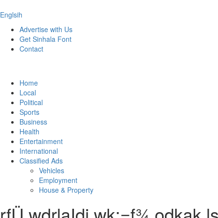
Englsih
Advertise with Us
Get Sinhala Font
Contact
Home
Local
Political
Sports
Business
Health
Entertainment
International
Classified Ads
Vehicles
Employment
House & Property
rfÜ wdrlaIdj wk;=f¾ odkak l