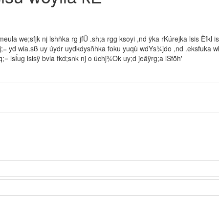
la we;sfjk nj lshñka rg jfÜ .sh;a rgg ksoyi ,nd ÿka rKúrejka lsis Èfkl i
aj;= yd wia.sß uy úydr uydkdysñhka foku yuqù wdYs¾jdo ,nd .eksfuka w
q;= lsÍug lsisÿ bvla fkd;snk nj o úchj¾Ok uy;d jeäÿrg;a lSfõh'