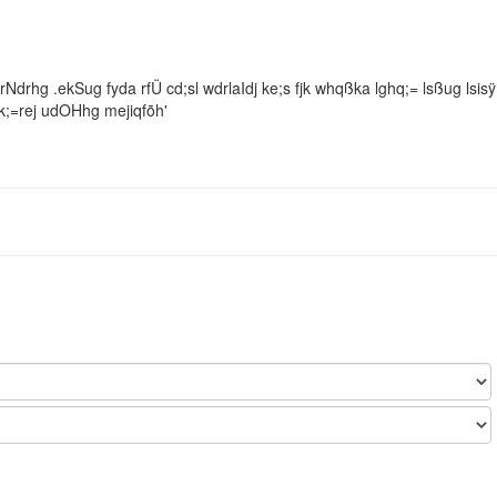
srNdrhg .ekSug fyda rfÜ cd;sl wdrlaIdj ke;s fjk whqßka lghq;= lsßug lsisÿ
k;=rej udOHhg mejiqfõh'