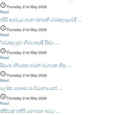
access_time
Thursday 21st May 2026
Read
ඉදිරි අයවැය ගැන ජනපති මඩකලපුවේදී
...
access_time
Thursday 21st May 2026
Read
"මඩකලපුව හිරගෙදරදී සිද්ධ
...
access_time
Thursday 21st May 2026
Read
සීදුවේ නිවසක ගමන් බෑගයක තිබූ
...
access_time
Thursday 21st May 2026
Read
ලෝක සෞඛ්‍ය සංවිධානයෙන්
...
access_time
Thursday 21st May 2026
Read
කිසිවක් ඉතිරි නොවන බවට
...