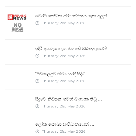
මෙරට ඉන්ධන පරිභෝජනය ගැන අලුත්
...
Thursday 21st May 2026
access_time
ඉදිරි අයවැය ගැන ජනපති මඩකලපුවේදී
...
Thursday 21st May 2026
access_time
"මඩකලපුව හිරගෙදරදී සිද්ධ
...
Thursday 21st May 2026
access_time
සීදුවේ නිවසක ගමන් බෑගයක තිබූ
...
Thursday 21st May 2026
access_time
ලෝක සෞඛ්‍ය සංවිධානයෙන්
...
Thursday 21st May 2026
access_time