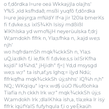
o f,dõrdka l=ure oeä Wkkaÿjla olajhs'
Y%S ,xld ksfhdað; msßi yuqfõ f,dõrdka
l=ure jeäÿrg;a m%ldY lf<a jir 120la bmerKs
fï f.dvke.s,s ixlS¾Kh lsisÿ mdßißl
¥IKhlska yd wmo%jH neyerùulska f;drj
W;amdokh flfrk n, Yla;sfhka n, .kajd we;s
njh'
wo hqfrdamSh mqk¾ckkSh n, Yla;s
uQ,ia:dkh f,i ie,flk fï f.dvke.s,s ixlSrKfha
ksjdi" ld¾hd," jHjidh" fj<| Yd,d msysgd
we;s w;r" ta ish,af,ys lghq;= i|yd Ndú;
flfrkqfha mqk¾ckkSh úÿ,shhs' iQ¾h n,h"
NQ.; WKqiqu" iq<x wd§ úúO l%ufõohka
Tiafia n,h ckkh lrk w;r" mqk¾ckkSh úÿ,s
W;amdokh lrk ;dla‍IKhka ish,a, tla;eka lr isÿ
flfrk iqúfYaIS fufyhqula f,i o yeÈkaúh