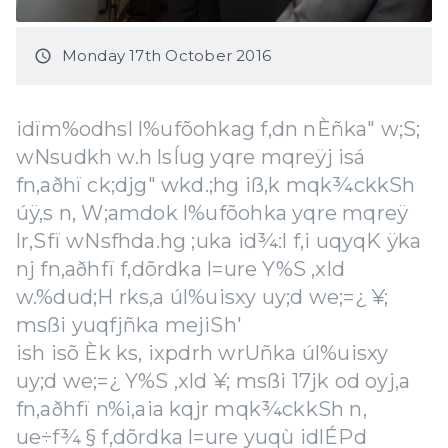
Monday 17th October 2016
access_time
idïm%odhsl l%ufõohkag f,dn nÈñka" w;S;
wNsudkh w.h lsÍug yqre mqreÿj isá
fn,aðhï ck;djg" wkd.;hg iß,k mqk¾ckkSh
úÿ,s n, W;amdok l%ufõohka yqre mqreÿ
lr,Sfï wNsfhda.hg ;uka id¾:l f,i uqyqK ÿka
nj fn,aðhfï f,dõrdka l=ure Y%S ,xld
w.%dud;H rks,a úl%uisxy uy;d we;=¿ ¥;
msßi yuqfjñka mejiSh'
ish isõ Èk ks, ixpdrh wrUñka úl%uisxy
uy;d we;=¿ Y%S ,xld ¥; msßi 17jk od oyj,a
fn,aðhfï n%i,aia kqjr mqk¾ckkSh n,
ue÷f¾ § f,dõrdka l=ure yuqù idlÉPd