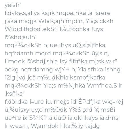
yelsh'
f.dvke.s,af,ys ksjik mqoa.,hkaf.a isrere
j,ska msgjk WIaK;ajh mjd n, Yla;s ckkh
Wfoid fhdod .ekSfï l%ufõohka fuys
l%shd;aulh'
mqk¾ckkSh n, ue÷frys uQ,sl;ajfhka
hqfrdamh mqrd mqk¾ckkSh úÿ,s n,
iïmdok l%shdj,shla isÿ flfrñka mj;sk w;r"
oekg hqfrdamhg wjYH n, Yla;sfhka ishhg
12lg jvd jeä m%udKhla ksmofjkafka
mqk¾ckkSh Yla;s m%Njhka Wmfhda.S lr
.ksñks'
f,dõrdka l=ure iu. mej;s idlÉPdfjka wk;=rej
úl%uisxy uy;d m%Odk Y%S ,xld ¥; msßi
ue÷re ixlS¾Kfha úúO ia:dkhkays ia:dms;
lr we;s n, W;amdok hka;% iy tajdg