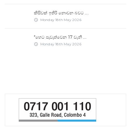
කිසිවක් ඉතිරි නොවන බවට
...
Monday 18th May 2026
access_time
"හෙට පැවැත්වෙන 17 වැනි
...
Monday 18th May 2026
access_time