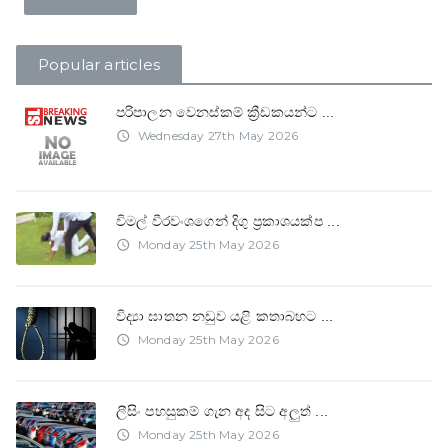
Popular articles
පරිපාලන වෙනස්කම් ක්‍රීඩකයන්ට
...
Wednesday 27th May 2026
access_time
විමල් වීරවංශගෙන් දිගු ප්‍රකාශයක්ප
...
Monday 25th May 2026
access_time
විද්‍යා ඝාතන නඩුව යළි කතාබහට
...
Monday 25th May 2026
access_time
ලීසිං පහසුකම් ගැන අද සිට අලුත්
...
Monday 25th May 2026
access_time