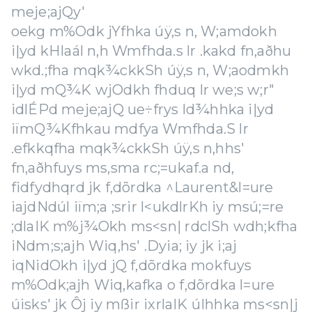
meje;ajQy'
oekg m%Odk jYfhka úÿ,s n, W;amdokh
i|yd kHIaál n,h Wmfhda.s lr .kakd fn,aðhu
wkd.;fha mqk¾ckkSh úÿ,s n, W;aodmkh
i|yd mQ¾K wjOdkh fhduq lr we;s w;r"
idlÉPd meje;ajQ ue÷frys ld¾hhka i|yd
iïmQ¾Kfhkau mdfya Wmfhda.S lr
.efkkqfha mqk¾ckkSh úÿ,s n,hhs'
fn,aðhfuys ms,sma rc;=ukaf.a nd,
fidfydhqrd jk f,dõrdka ^Laurent&l=ure
iajdNdúl iïm;a ;srir l<ukdlrKh iy msú;=re
;dla‍IK m%j¾Okh ms<sn| rdclSh wdh;kfha
iNdm;s;ajh Wiq,hs' .Dyia; iy jk i;aj
iqNidOkh i|yd jQ f,dõrdka mokfuys
m%Odk;ajh Wiq,kafka o f,dõrdka l=ure
úisks' jk Ôj iy mßir ixrla‍IK úIhhka ms<sn|j