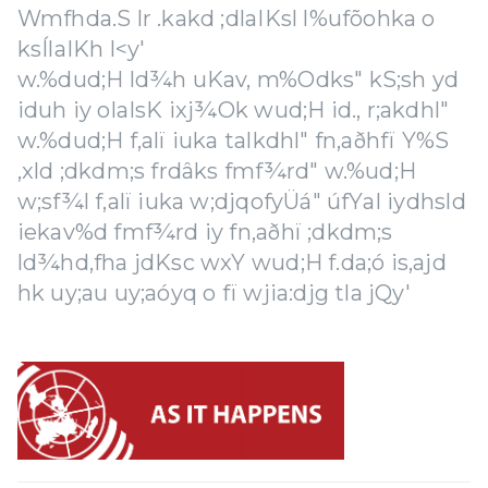
Wmfhda.S lr .kakd ;dla‍IKsl l%ufõohka o
ksÍla‍IKh l<y'
w.%dud;H ld¾h uKav, m%Odks" kS;sh yd
iduh iy olaIsK ixj¾Ok wud;H id., r;akdhl"
w.%dud;H f,alï iuka talkdhl" fn,aðhfï Y%S
,xld ;dkdm;s frdâks fmf¾rd" w.%ud;H
w;sf¾l f,alï iuka w;djqofyÜá" úfYaI iydhsld
iekav%d fmf¾rd iy fn,aðhï ;dkdm;s
ld¾hd,fha jdKsc wxY wud;H f.da;ó is,ajd
hk uy;au uy;aóyq o fï wjia:djg tla jQy'