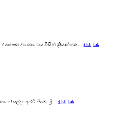
ෞඛ්‍ය අමාත්‍යාංශය විසින් ක්‍රියාත්මක
...
;j lshjkak
න් ඉල්ලා අස්වී තිබේ. ශ්‍රී
...
;j lshjkak