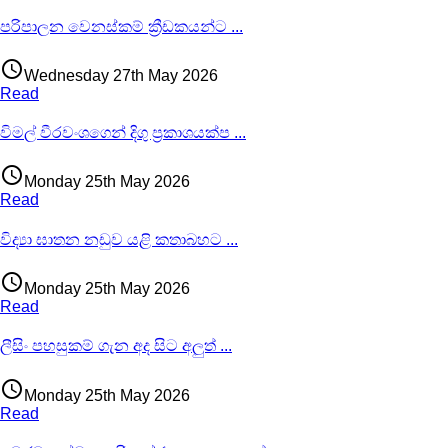
පරිපාලන වෙනස්කම් ක්‍රීඩකයන්ට
...
access_time
Wednesday 27th May 2026
Read
විමල් වීරවංශගෙන් දිගු ප්‍රකාශයක්ප
...
access_time
Monday 25th May 2026
Read
විද්‍යා ඝාතන නඩුව යළි කතාබහට
...
access_time
Monday 25th May 2026
Read
ලීසිං පහසුකම් ගැන අද සිට අලුත්
...
access_time
Monday 25th May 2026
Read