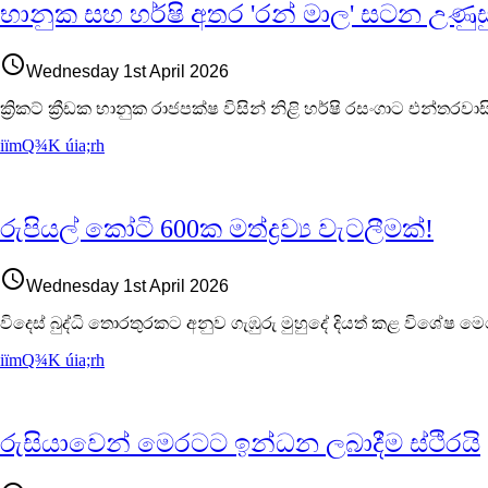
භානුක සහ හර්ෂි අතර 'රන් මාල' සටන උණුසු
access_time
Wednesday 1st April 2026
ක්‍රිකට් ක්‍රීඩක භානුක රාජපක්ෂ විසින් නිළි හර්ෂි රසංගාට එන්තර
iïmQ¾K úia;rh
රුපියල් කෝටි 600ක මත්ද්‍රව්‍ය වැටලීමක්!
access_time
Wednesday 1st April 2026
විදෙස් බුද්ධි තොරතුරකට අනුව ගැඹුරු මුහුදේ දියත් කළ විශේෂ ම
iïmQ¾K úia;rh
රුසියාවෙන් මෙරටට ඉන්ධන ලබාදීම ස්ථිරයි