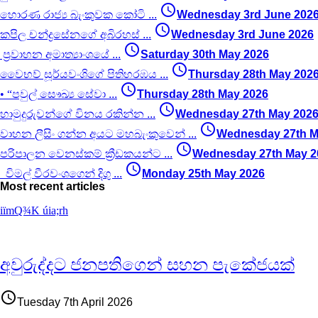
access_time
හොරණ රාජ්‍ය බැංකුවක කෝටි
...
Wednesday 3rd June 202
access_time
කපිල චන්ද්‍රසේනගේ අබිරහස්
...
Wednesday 3rd June 2026
access_time
ප්‍රවාහන අමාත්‍යාංශයේ
...
Saturday 30th May 2026
access_time
වෛභව් සූර්යවංශිගේ පිතිහරඹය
...
Thursday 28th May 202
access_time
• “පවුල් සෞඛ්‍ය සේවා
...
Thursday 28th May 2026
access_time
හාමුදුරුවන්ගේ විනය රකින්න
...
Wednesday 27th May 202
access_time
වාහන ලීසිං ගන්න අයට මහබැංකුවෙන්
...
Wednesday 27th M
access_time
පරිපාලන වෙනස්කම් ක්‍රීඩකයන්ට
...
Wednesday 27th May 2
access_time
විමල් වීරවංශගෙන් දිගු
...
Monday 25th May 2026
Most recent articles
iïmQ¾K úia;rh
අවුරුද්දට ජනපතිගෙන් සහන පැකේජයක්
access_time
Tuesday 7th April 2026