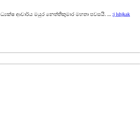
ධ්‍යක්ෂ ආචාර්ය මයුර නෙත්තිකුමාර මහතා පවසයි.
...
;j lshjkak