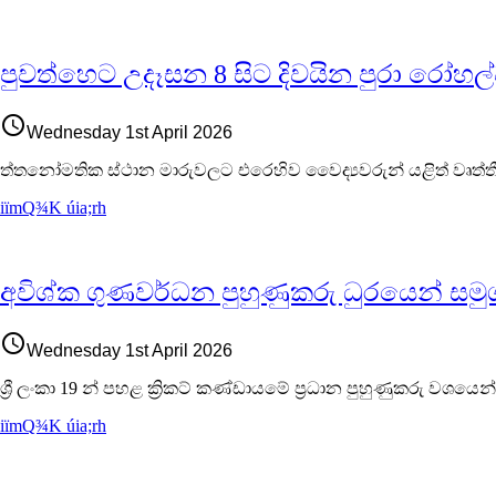
පුවත්හෙට උදෑසන 8 සිට දිවයින පුරා රෝහල
access_time
Wednesday 1st April 2026
ත්තනෝමතික ස්ථාන මාරුවලට එරෙහිව වෛද්‍යවරුන් යළිත් වෘත්තීය ක්
iïmQ¾K úia;rh
අවිශ්ක ගුණවර්ධන පුහුණුකරු ධුරයෙන් සමුග
access_time
Wednesday 1st April 2026
ශ්‍රී ලංකා 19 න් පහළ ක්‍රිකට් කණ්ඩායමේ ප්‍රධාන පුහුණුකරු වශයෙන
iïmQ¾K úia;rh