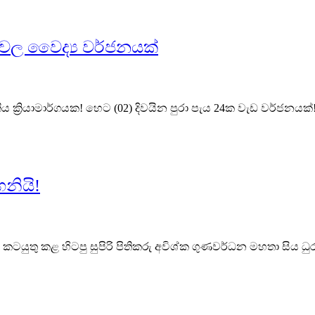
්වල වෛද්‍ය වර්ජනයක්
‍රියාමාර්ගයක! හෙට (02) දිවයින පුරා පැය 24ක වැඩ වර්ජනයක්! ? ස
නියි!
් කටයුතු කළ හිටපු සුපිරි පිතිකරු අවිශ්ක ගුණවර්ධන මහතා සිය ධුරයෙ