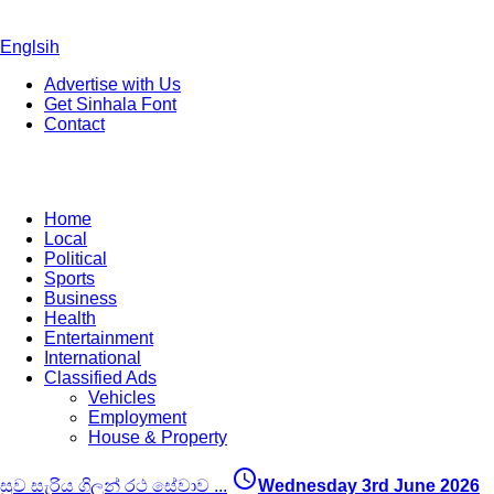
Englsih
Advertise with Us
Get Sinhala Font
Contact
Home
Local
Political
Sports
Business
Health
Entertainment
International
Classified Ads
Vehicles
Employment
House & Property
access_time
සුව සැරිය ගිලන් රථ සේවාව
...
Wednesday 3rd June 2026