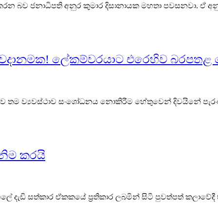
ු කරන බව ජනාධිපති අනුර කුමාර දිසානායක මහතා පවසනවා. ඒ අනුව
ුවීමේ අවදානමක! ලේකම්වරයාට එරෙහිව බරපත
අනුව තම ව්‍යවස්ථාව සංශෝධනය නොකිරීම හේතුවෙන් දිවයිනේ පැරණි
ය නිම කරයි
ි සත්කාර ඒකකයේ ප්‍රතිකාර ලබමින් සිටි පුවත්පත් කලාවේදී භක්ත