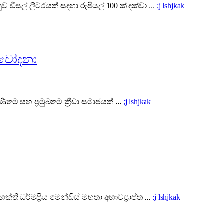
 ඩීසල් ලීටරයක් සදහා රුපියල් 100 ක් දක්වා
...
;j lshjkak
ළ චෝදනා
තම සහ ප්‍රමුඛතම ක්‍රීඩා සමාජයක්
...
;j lshjkak
ි ධර්මප්‍රිය මෙන්ඩිස් මහතා අභාවප්‍රාප්ත
...
;j lshjkak