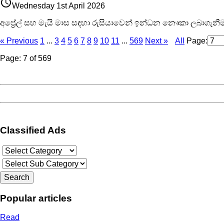
access_time
Wednesday 1st April 2026
අප්‍රේල් සහ මැයි මාස සඳහා රුසියාවෙන් ඉන්ධන නෞකා ලබාගැන
« Previous
1
...
3
4
5
6
7
8
9
10
11
...
569
Next »
All
Page:
Page: 7 of 569
Classified Ads
Popular articles
Read