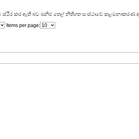
ීම ස්ථිර කර ඇති බව ඛනිජ තෙල් නීතිගත සංස්ථාවේ කළමනාකරණ අ
Items per page: