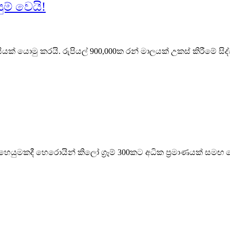
ම් වෙයි!
වාසියක් යොමු කරයි. රුපියල් 900,000ක රන් මාලයක් උකස් කිරීමේ සි
ෙහෙයුමකදී හෙරොයින් කිලෝ ග්‍රෑම් 300කට අධික ප්‍රමාණයක් සමඟ ම