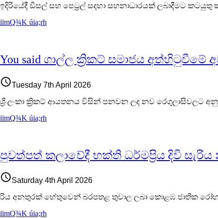
ඉදිරියේදී ඩීසල් සහ පෙට්‍රල් සදහා සහනාධාරයක් ලබාදීමට කටයුත
iïmQ¾K úia;rh
You said ගාල්ල ක්‍රිකට් සමාජය අත්හිට
access_time
Tuesday 7th April 2026
ශ්‍රී ලංකා ක්‍රිකට් ආයතනය විසින් පනවන ලද නව රෙගුලාසිවලට 
iïmQ¾K úia;rh
පුවත්පත් කලාවේදී භක්ති ධර්මප්‍රිය දිවි සැරි
access_time
Saturday 4th April 2026
රිය අනතුරක් හේතුවෙන් බරපතළ තුවාල ලබා කොළඹ ජාතික රෝහලේ දැඩ
iïmQ¾K úia;rh