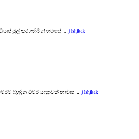
ද්ධියක් මුල් කරගනිමින් හටගත්
...
;j lshjkak
ෙරට බහුදින ධීවර යාත්‍රාවක් නාවික
...
;j lshjkak